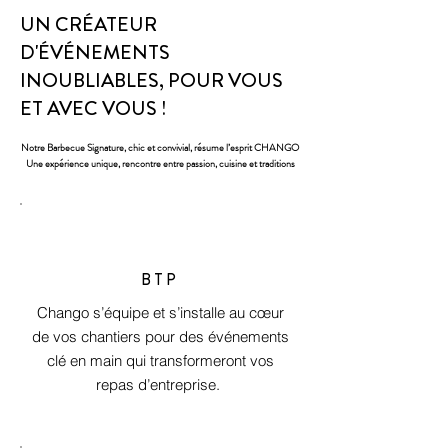
UN CRÉATEUR
D'ÉVÉNEMENTS
INOUBLIABLES, POUR VOUS
ET AVEC VOUS !
Notre Barbecue Signature, chic et convivial, résume l’esprit CHANGO
Notre Barbecue Signature, chic et convivial, résume l’esprit CHANGO
Une expérience unique, rencontre entre passion, cuisine et traditions
Une expérience unique, rencontre entre passion, cuisine et traditions
BTP
Chango s’équipe et s’installe au cœur
de vos chantiers pour des événements
clé en main qui transformeront vos
repas d’entreprise.