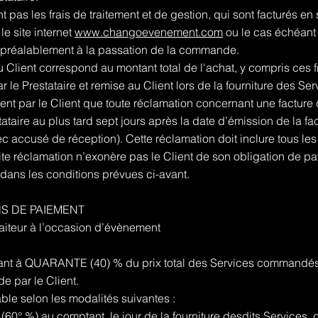
 pas les frais de traitement et de gestion, qui sont facturés e
le site internet
www.changoevenement.com
ou le cas échéant 
és préalablement à la passation de la commande.
lient correspond au montant total de l'achat, y compris ces fr
ar le Prestataire et remise au Client lors de la fourniture des 
nt par le Client que toute réclamation concernant une facture d
tataire au plus tard sept jours après la date d’émission de la fa
c accusé de réception). Cette réclamation doit inclure tous le
ite réclamation n’exonère pas le Client de son obligation de pay
 dans les conditions prévues ci-avant.
NS DE PAIEMENT
raiteur à l’occasion d’évènement
t à QUARANTE (40) % du prix total des Services commandés e
 par le Client.
ble selon les modalités suivantes :
60° %) au comptant, le jour de la fourniture desdits Services, 