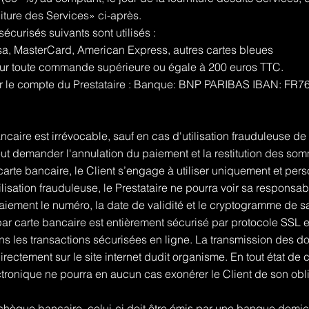
niture des Services» ci-après.
curisés suivants sont utilisés :
isa, MasterCard, American Express, autres cartes bleues
ur toute commande supérieure ou égale à 200 euros TTC.
ur le compte du Prestataire : Banque: BNP PARIBAS IBAN: FR
caire est irrévocable, sauf en cas d'utilisation frauduleuse de 
eut demander l'annulation du paiement et la restitution des s
arte bancaire, le Client s’engage à utiliser uniquement et pers
’utilisation frauduleuse, le Prestataire ne pourra voir sa responsa
aiement le numéro, la date de validité et le cryptogramme de s
ar carte bancaire est entièrement sécurisé par protocole SSL e
s les transactions sécurisées en ligne. La transmission des do
irectement sur le site internet dudit organisme. En tout état de c
tronique ne pourra en aucun cas exonérer le Client de son obli
hèque bancaire, celui-ci doit être émis par une banque domic