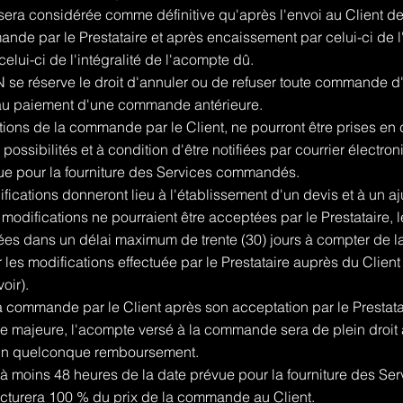
sera considérée comme définitive qu'après l'envoi au Client de
nde par le Prestataire et après encaissement par celui-ci de l'i
lui-ci de l'intégralité de l'acompte dû.
 réserve le droit d'annuler ou de refuser toute commande d'u
tif au paiement d'une commande antérieure.
tions de la commande par le Client, ne pourront être prises en 
possibilités et à condition d'être notifiées par courrier électron
ue pour la fourniture des Services commandés.
ications donneront lieu à l'établissement d'un devis et à un aj
modifications ne pourraient être acceptées par le Prestataire,
ituées dans un délai maximum de trente (30) jours à compter de la
r les modifications effectuée par le Prestataire auprès du Client
oir).
a commande par le Client après son acceptation par le Prestata
ce majeure, l'acompte versé à la commande sera de plein droit 
 un quelconque remboursement.
eu à moins 48 heures de la date prévue pour la fourniture des 
urera 100 % du prix de la commande au Client.