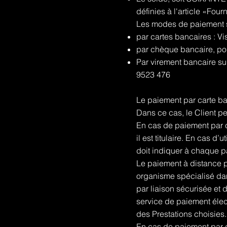
définies à l'article «Four
Les modes de paiement sé
par cartes bancaires : V
par chèque bancaire, po
Par virement bancaire s
9523 476
Le paiement par carte ban
Dans ce cas, le Client p
En cas de paiement par c
il est titulaire. En cas d
doit indiquer à chaque p
Le paiement à distance p
organisme spécialisé dan
par liaison sécurisée et d
service de paiement élec
des Prestations choisies.
En cas de paiement par c