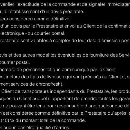
e vérifier l'exactitude de la commande et de signaler immédiatem
u à l'établissement d'un devis préalable.
sera considérée comme définitive :
d'un devis par le Prestataire et envoi au Client de la confirmati
ectronique - ou courrier postal.
 Prestataire sont valables à compter de leur date d’émission p
vis et des autres modalités éventuelles de fourniture des Servi
ourrier postal.
 nombre de personnes tel que communiqué par le Client.
 inclure des frais de livraison qui sont précisés au Client et
mment services de chronofresh).
le Client de transporteurs indépendants du Prestataire, les pro
isques du Client auquel il appartient de prendre toutes les garan
aire ne pouvant être tenu pour responsable d’une quelconque dé
est considérée comme définitive par le Prestataire qu'après l
0) % du montant total de la commande.
 aucun cas être qualifié d'arrhes.