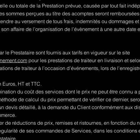
elle ou totale de la Prestation prévue, causée par tout fait ind
des sommes perçues au titre des acomptes seront remboursées a
endre au versement de tous frais, indemnités ou dommages et i
a son affaire de l’organisation de l’évènement à une autre date et
le Prestataire sont fournis aux tarifs en vigueur sur le site
nement.com
pour les prestations de traiteur en livraison et selo
tations de traiteur à l’occasion d’événements, lors de l'enreg
n Euros, HT et TTC.
nation du coût des services dont le prix ne peut être connu a p
 méthode de calcul du prix permettant de vérifier ce dernier, s
d'un devis détaillé, à la demande du Client conformément aux disp
mmerce.
er de réductions de prix, remises et ristournes, en fonction du
gularité de ses commandes de Services, dans les conditions e
stataire.