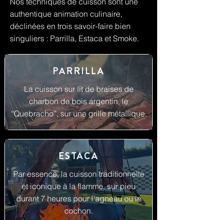
Nos techniques de cuisson sont une
authentique animation culinaire,
déclinées en trois savoir-faire bien
singuliers : Parrilla, Estaca et Smoke.
PARRILLA
La cuisson sur lit de braises de
charbon de bois argentin, le
“Quebracho”, sur une grille métallique.
ESTACA
Par essence, la cuisson traditionnelle
et iconique à la flamme, sur pieu
durant 7 heures pour l’agneau ou le
cochon.