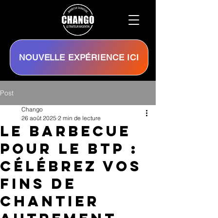
NOUVELLE EXPÉRIENCE ICI
Post
Chango
26 août 2025
2 min de lecture
Le Barbecue
pour le BTP :
Célébrez vos
fins de
chantier